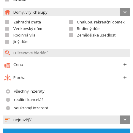
Domy, vily, chalupy
Zahradní chata
Chalupa, rekreační domek
Venkovský dům
Rodinný dům
Rodinná vila
Zemědělská usedlost
Jiný dům
Cena
Plocha
všechny inzeráty
realitní kancelář
soukromý inzerent
nejnovější