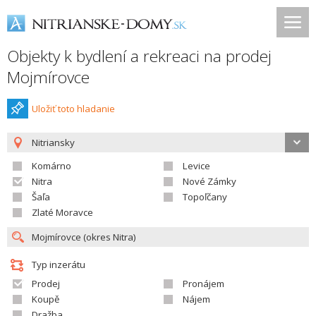
Objekty k bydlení a rekreaci na prodej
Mojmírovce
Uložiť toto hladanie
Nitriansky
Komárno
Levice
Nitra
Nové Zámky
Šaľa
Topoľčany
Zlaté Moravce
Typ inzerátu
Prodej
Pronájem
Koupě
Nájem
Dražba