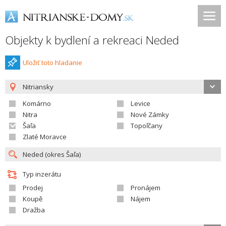
Objekty k bydlení a rekreaci Neded
Uložiť toto hladanie
Nitriansky
Komárno
Levice
Nitra
Nové Zámky
Šaľa
Topoľčany
Zlaté Moravce
Typ inzerátu
Prodej
Pronájem
Koupě
Nájem
Dražba