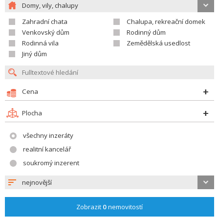
Domy, vily, chalupy
Zahradní chata
Chalupa, rekreační domek
Venkovský dům
Rodinný dům
Rodinná vila
Zemědělská usedlost
Jiný dům
Cena
Plocha
všechny inzeráty
realitní kancelář
soukromý inzerent
nejnovější
Zobrazit
0
nemovitostí