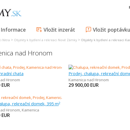
Informace
Vložit inzerát
Vložit poptávk
>
>
i Nitra
Objekty k bydlení a rekreaci Nové Zámky
Objekty k bydlení a rekreaci 
menica nad Hronom
hradní chata
Prodej, chalupa, rekreační dom
nad Hronom
Kamenica nad Hronom
0
EUR
29 900,00
EUR
alupa, rekreační domek, 395 m
2
nad Hronom
,
Kamenica
0
EUR