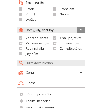
Typ inzerátu
Prodej
Pronájem
Koupě
Nájem
Dražba
Domy, vily, chalupy
Zahradní chata
Chalupa, rekreační domek
Venkovský dům
Rodinný dům
Rodinná vila
Zemědělská usedlost
Jiný dům
Cena
Plocha
všechny inzeráty
realitní kancelář
soukromý inzerent