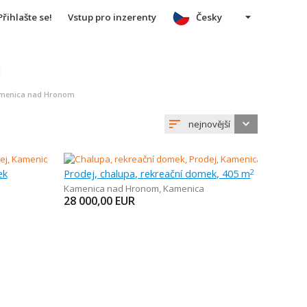
Přihlašte se!
Vstup pro inzerenty
Česky
u
Kamenica nad Hronom
nejnovější
ek
Prodej, chalupa, rekreační domek, 405 m
2
Kamenica nad Hronom
,
Kamenica
28 000,00
EUR