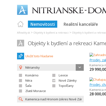
Nemovitosti
Realitní kanceláře
>
>
AReality.sk
Objekty k bydlení a rekreaci
Objekty k bydlení a rekreac
Objekty k bydlení a rekreaci Ka
Uložiť toto hladanie
Prodej, za
Kamenica 
Nitriansky
29 990,0
Komárno
Levice
Nitra
Nové Zámky
Prodej, ch
Šaľa
Topoľčany
Kamenica 
Zlaté Moravce
28 000,0