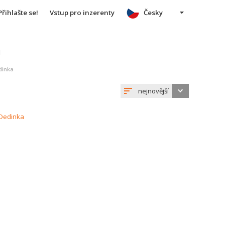
Přihlašte se!
Vstup pro inzerenty
Česky
u
dinka
nejnovější