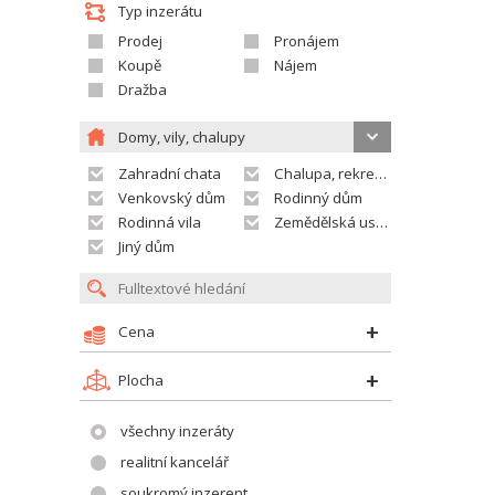
Typ inzerátu
Prodej
Pronájem
Koupě
Nájem
Dražba
Domy, vily, chalupy
Zahradní chata
Chalupa, rekreační domek
Venkovský dům
Rodinný dům
Rodinná vila
Zemědělská usedlost
Jiný dům
Cena
Plocha
všechny inzeráty
realitní kancelář
soukromý inzerent