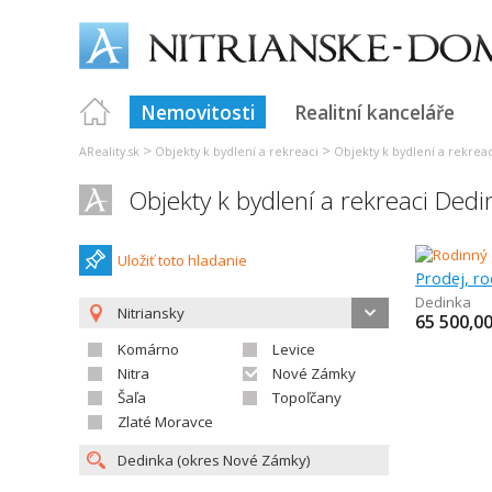
Nemovitosti
Realitní kanceláře
>
>
AReality.sk
Objekty k bydlení a rekreaci
Objekty k bydlení a rekreac
Objekty k bydlení a rekreaci Dedi
Uložiť toto hladanie
Prodej, r
Dedinka
Nitriansky
65 500,0
Komárno
Levice
Nitra
Nové Zámky
Šaľa
Topoľčany
Zlaté Moravce