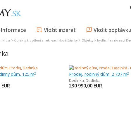
Informace
Vložit inzerát
Vložit poptávk
>
>
i Nitra
Objekty k bydlení a rekreaci Nové Zámky
Objekty k bydlení a rekreaci De
nka
odinný dům, 125 m
Prodej, rodinný dům, 2 737 m
2
2
Dedinka
,
Dedinka
0
EUR
230 990,00
EUR