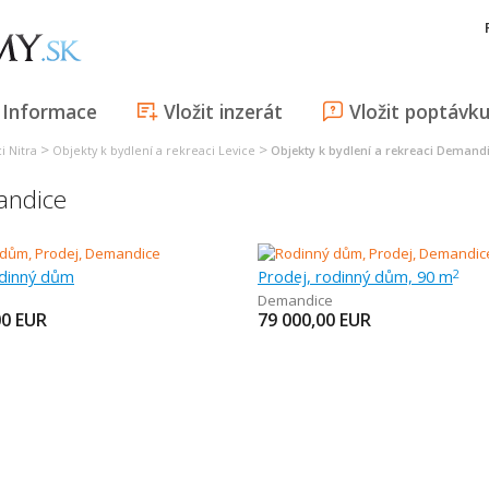
Informace
Vložit inzerát
Vložit poptávk
>
>
i Nitra
Objekty k bydlení a rekreaci Levice
Objekty k bydlení a rekreaci Demand
andice
odinný dům
Prodej, rodinný dům, 90 m
2
Demandice
00
EUR
79 000,00
EUR