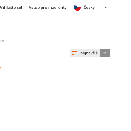
Přihlašte se!
Vstup pro inzerenty
Česky
u
ice
nejnovější