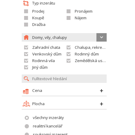
Typ inzerátu
Prodej
Pronájem
Koupě
Nájem
Dražba
Domy, vily, chalupy
Zahradní chata
Chalupa, rekreační domek
Venkovský dům
Rodinný dům
Rodinná vila
Zemědělská usedlost
Jiný dům
Cena
Plocha
všechny inzeráty
realitní kancelář
soukromý inzerent