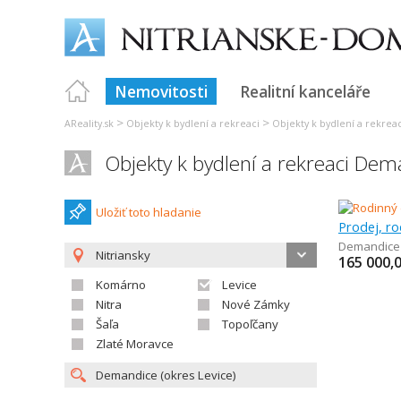
Nemovitosti
Realitní kanceláře
>
>
AReality.sk
Objekty k bydlení a rekreaci
Objekty k bydlení a rekreac
Objekty k bydlení a rekreaci Dem
Uložiť toto hladanie
Prodej, r
Demandice
Nitriansky
165 000,
Komárno
Levice
Nitra
Nové Zámky
Šaľa
Topoľčany
Zlaté Moravce