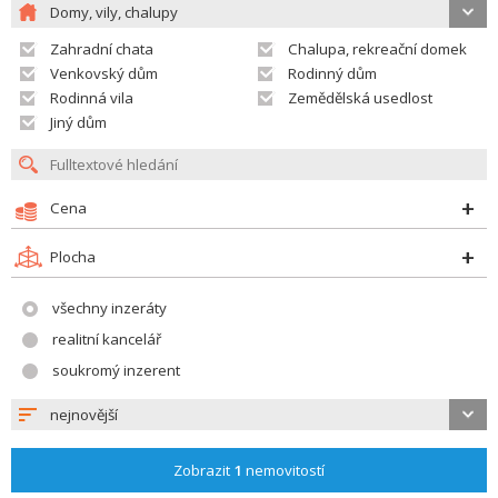
Domy, vily, chalupy
Zahradní chata
Chalupa, rekreační domek
Venkovský dům
Rodinný dům
Rodinná vila
Zemědělská usedlost
Jiný dům
Cena
Plocha
všechny inzeráty
realitní kancelář
soukromý inzerent
nejnovější
Zobrazit
1
nemovitostí