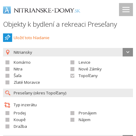
Objekty k bydlení a rekreaci Preseľany
Uložiť toto hladanie
Nitriansky
Komárno
Levice
Nitra
Nové Zámky
Šaľa
Topoľčany
Zlaté Moravce
Typ inzerátu
Prodej
Pronájem
Koupě
Nájem
Dražba