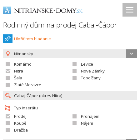
Rodinný dům na prodej Cabaj-Čápor
Uložiť toto hladanie
Nitriansky
Komárno
Levice
Nitra
Nové Zámky
Šaľa
Topoľčany
Zlaté Moravce
Typ inzerátu
Prodej
Pronájem
Koupě
Nájem
Dražba