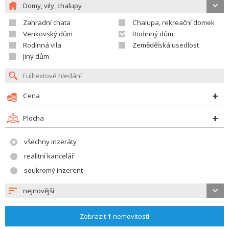
Domy, vily, chalupy
Zahradní chata
Chalupa, rekreační domek
Venkovský dům
Rodinný dům
Rodinná vila
Zemědělská usedlost
Jiný dům
Cena
Plocha
všechny inzeráty
realitní kancelář
soukromý inzerent
nejnovější
Zobrazit
1
nemovitostí