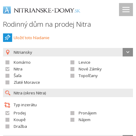
Rodinný dům na prodej Nitra
Uložiť toto hladanie
Nitriansky
Komárno
Levice
Nitra
Nové Zámky
Šaľa
Topoľčany
Zlaté Moravce
Typ inzerátu
Prodej
Pronájem
Koupě
Nájem
Dražba