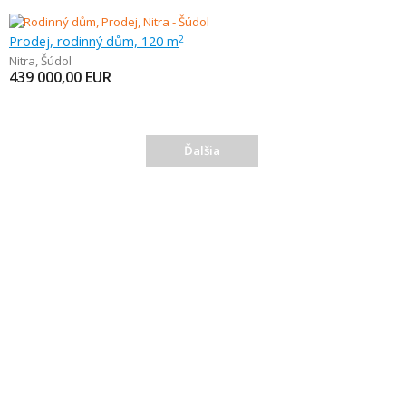
Prodej, rodinný dům, 120 m
2
Nitra
,
Šúdol
439 000,00
EUR
Ďalšia