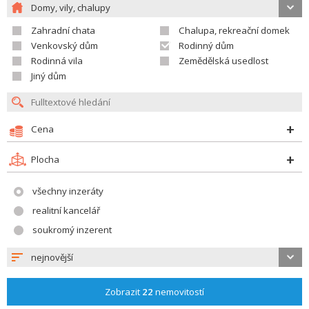
Domy, vily, chalupy
Zahradní chata
Chalupa, rekreační domek
Venkovský dům
Rodinný dům
Rodinná vila
Zemědělská usedlost
Jiný dům
Cena
Plocha
všechny inzeráty
realitní kancelář
soukromý inzerent
nejnovější
Zobrazit
22
nemovitostí