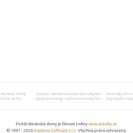
odej Nové Zámky
Chalupa, rekreační domek na prodej Nové Zámky
Venkovský dům 
ej Nové Zámky
Bývalá polnohosp. usedlost na prodej Nové Zámky
Portál nitrianske-domy je členom rodiny
www.areality.sk
© 1997 - 2026
Diadema Software s.r.o.
Všechna práva vyhrazena.