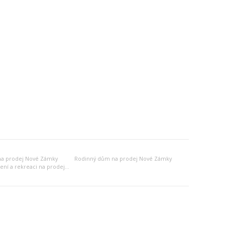
na prodej Nové Zámky
Rodinný dům na prodej Nové Zámky
Jiný objekt k bydlení a rekreaci na prodej Nové Zámky