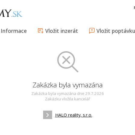
Informace
Vložit inzerát
Vložit poptávk
Zakázka byla vymazána
Zakázka byla vymazána dne 29.7.2026
Zakázku vložila kancelář
HALO reality, s.r.o.