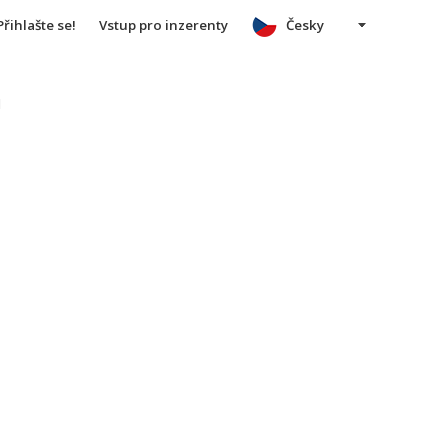
Přihlašte se!
Vstup pro inzerenty
Česky
u