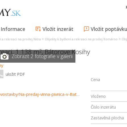
Informace
Vložit inzerát
Vložit poptávk
>
>
í a rekreaci na prodej Nitra
Objekty k bydlení a rekreaci na prodej Komárno
Obj
kreaci, 1 138 m
,
Bátorove Kosihy
2
Zobrazit 2 fotografie v galerii
uložit PDF
Cena
https://www.reality-komarno.sk/predaj-domov-domy-novostavby/Na-predaj-vinna-pivnica-v-Batorovych-Kosihach-37611/?utm_source=areality&utm_medium=xml&utm_term=37611&utm_content=dom&utm_campaign=portaly
Vloženo
Číslo inzerátu
Zastavěná plocha