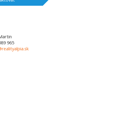
Martin
089 965
@realityalpia.sk