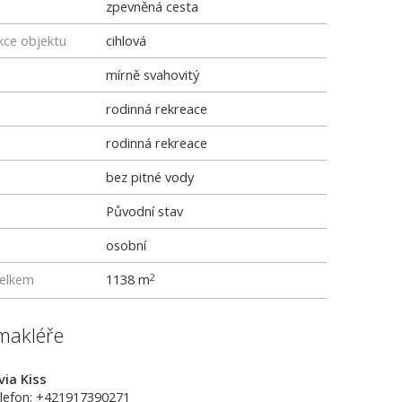
zpevněná cesta
kce objektu
cihlová
mírně svahovitý
rodinná rekreace
rodinná rekreace
bez pitné vody
Původní stav
osobní
elkem
1138 m
2
makléře
lvia Kiss
lefon: +421917390271