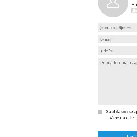
E-
Souhlasím se 
Dbáme na ochran
Kont