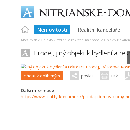
Nemovitosti
Realitní kanceláře
>
>
AReality.sk
Objekty k bydlení a rekreaci na prodej
Objekty k bydlen
Prodej, jiný objekt k bydlení a re
přidat k oblíbeným
poslat
tisk
Další informace