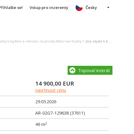
Přihlašte se!
Vstup pro inzerenty
Česky
u
>
ekty k bydlení a rekreaci na prodej Bátorove Kosihy
Jiný objekt k bydlení a rekreaci na prodej Bátorove Kosihy
Topovať inzerát
14 900,00
EUR
navrhnout cenu
29.05.2026
AR-02G7-129638 (37611)
49 m
2