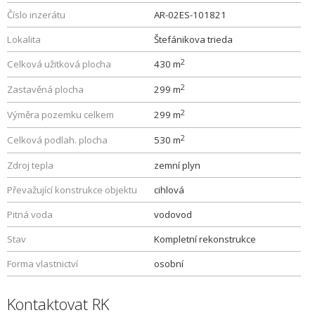
Číslo inzerátu
AR-02ES-101821
Lokalita
Štefánikova trieda
2
Celková užitková plocha
430 m
2
Zastavěná plocha
299 m
2
Výměra pozemku celkem
299 m
2
Celková podlah. plocha
530 m
Zdroj tepla
zemní plyn
Převažující konstrukce objektu
cihlová
Pitná voda
vodovod
Stav
Kompletní rekonstrukce
Forma vlastnictví
osobní
Kontaktovat RK