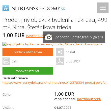
Prodej, jiný objekt k bydlení a rekreaci, 499
m
,
Nitra
,
Štefánikova trieda
2
1,00 EUR
navrhnout cenu
Zobrazit 12 fotografií v galerii
přidat k oblíbeným
poslat
tisk
uložit PDF
topovať inzerát
Další informace
https://www.realitydolcan.sk/nehnutelnost/12378334-predaj-polyfunkcna-budova-v-centre-na-predaj-nitra
1,00
EUR
Cena
cena dohodou
navrhnout cenu
Vloženo
04.07.2023