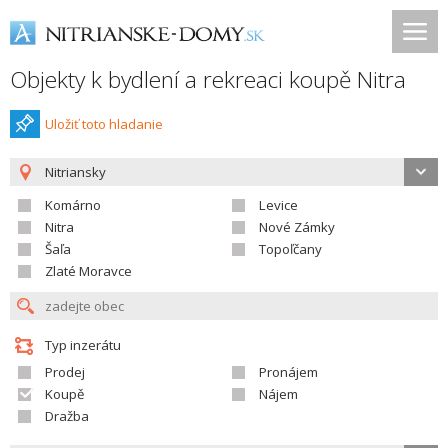
Objekty k bydlení a rekreaci koupě Nitra
Uložiť toto hladanie
Nitriansky
Komárno
Levice
Nitra
Nové Zámky
Šaľa
Topoľčany
Zlaté Moravce
Typ inzerátu
Prodej
Pronájem
Koupě
Nájem
Dražba