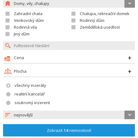
Domy, vily, chalupy
Zahradní chata
Chalupa, rekreační domek
Venkovský dům
Rodinný dům
Rodinná vila
Zemědělská usedlost
Jiný dům
Cena
Plocha
všechny inzeráty
realitní kancelář
soukromý inzerent
nejnovější
Zobrazit
14
nemovitostí