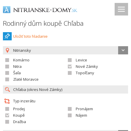
Rodinný dům koupě Chľaba
Uložiť toto hladanie
Nitriansky
Komárno
Levice
Nitra
Nové Zámky
Šaľa
Topoľčany
Zlaté Moravce
Typ inzerátu
Prodej
Pronájem
Koupě
Nájem
Dražba