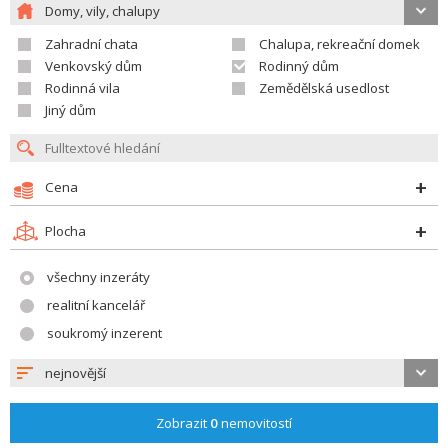
Domy, vily, chalupy
Zahradní chata
Chalupa, rekreační domek
Venkovský dům
Rodinný dům
Rodinná vila
Zemědělská usedlost
Jiný dům
Cena
Plocha
všechny inzeráty
realitní kancelář
soukromý inzerent
nejnovější
Zobrazit
0
nemovitostí