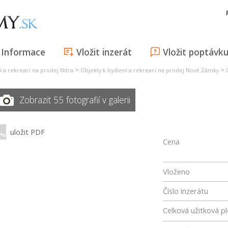
Informace
Vložit inzerát
Vložit poptávk
>
>
í a rekreaci na prodej Nitra
Objekty k bydlení a rekreaci na prodej Nové Zámky
Zobrazit 55 fotografií v galerii
uložit PDF
Cena
Vloženo
Číslo inzerátu
Celková užitková p