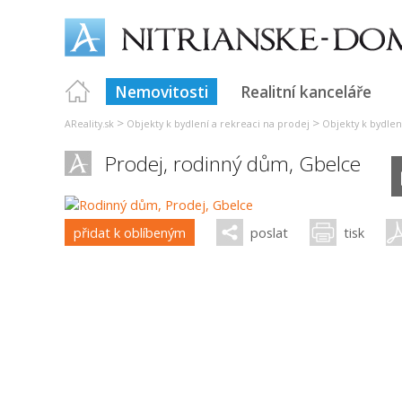
Nemovitosti
Realitní kanceláře
>
>
AReality.sk
Objekty k bydlení a rekreaci na prodej
Objekty k bydlen
Prodej, rodinný dům,
Gbelce
přidat k oblíbeným
poslat
tisk