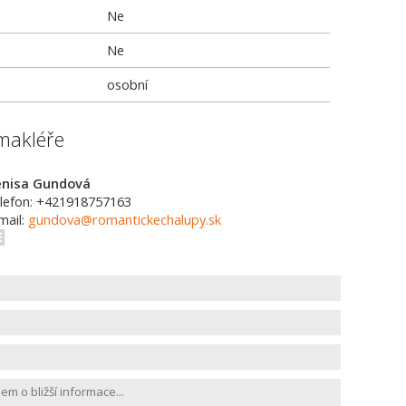
Ne
Ne
osobní
makléře
nisa Gundová
lefon: +421918757163
mail:
gundova@romantickechalupy.sk