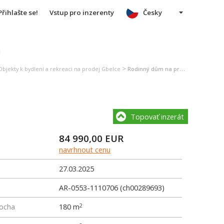
Přihlašte se!
Vstup pro inzerenty
Česky
u
>
Objekty k bydlení a rekreaci na prodej Gbelce
Rodinný dům na prodej Gbelce
Topovať inzerát
84 990,00
EUR
navrhnout cenu
27.03.2025
AR-0553-1110706 (ch00289693)
locha
180 m
2