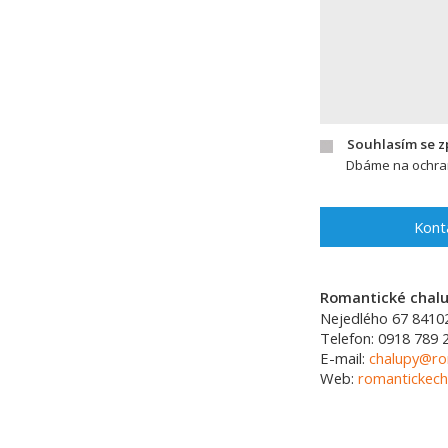
Souhlasím se 
Dbáme na ochran
Kont
Romantické chalup
Nejedlého 67
8410
Telefon:
0918 789 
E-mail:
chalupy@ro
Web:
romantickech