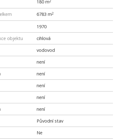
180 m
2
elkem
6783 m
2
1970
kce objektu
cihlová
vodovod
není
a
není
není
není
a
není
Původní stav
Ne