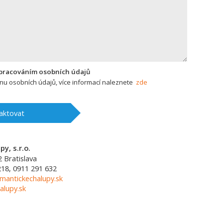
zpracováním osobních údajů
u osobních údajů, více informací naleznete
zde
aktovat
y, s.r.o.
2
Bratislava
218, 0911 291 632
mantickechalupy.sk
alupy.sk