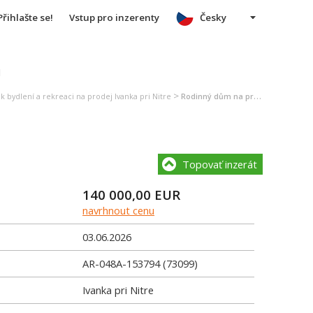
Přihlašte se!
Vstup pro inzerenty
Česky
u
>
k bydlení a rekreaci na prodej Ivanka pri Nitre
Rodinný dům na prodej Ivanka pri Nitre
Topovať inzerát
140 000,00
EUR
navrhnout cenu
03.06.2026
AR-048A-153794 (73099)
Ivanka pri Nitre