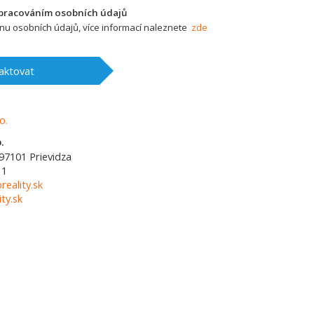
zpracováním osobních údajů
u osobních údajů, více informací naleznete
zde
aktovat
.
97101
Prievidza
11
reality.sk
ty.sk