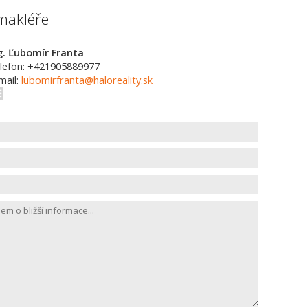
makléře
g. Ľubomír Franta
lefon: +421905889977
mail:
lubomirfranta@haloreality.sk