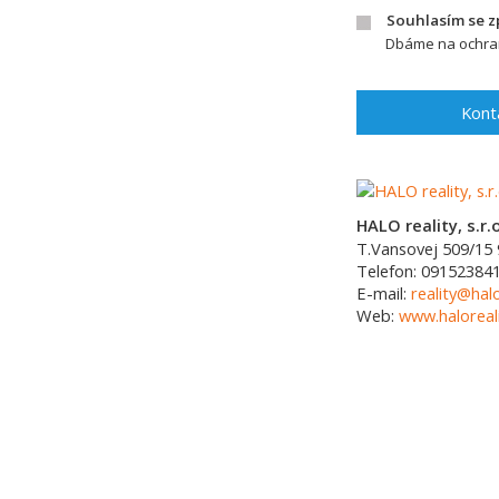
Souhlasím se 
Dbáme na ochran
Kont
HALO reality, s.r.o
T.Vansovej 509/15
Telefon:
09152384
E-mail:
reality@halo
Web:
www.haloreali