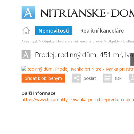
Nemovitosti
Realitní kanceláře
>
>
AReality.sk
Objekty k bydlení a rekreaci na prodej
Objekty k bydlen
Prodej, rodinný dům, 451 m
,
Iva
2
přidat k oblíbeným
poslat
tisk
Další informace
https://www.haloreality.sk/ivanka-pri-nitre/predaj-rodi