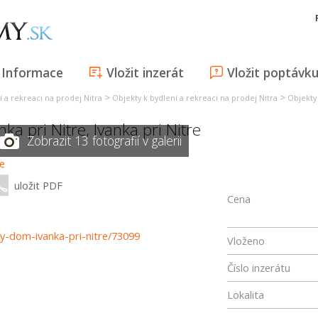
Informace
Vložit inzerát
Vložit poptávk
>
>
í a rekreaci na prodej Nitra
Objekty k bydlení a rekreaci na prodej Nitra
Objekty 
nka pri Nitre
,
Ivanka pri Nitre
Zobrazit 13 fotografií v galerii
uložit PDF
Cena
nny-dom-ivanka-pri-nitre/73099
Vloženo
Číslo inzerátu
Lokalita