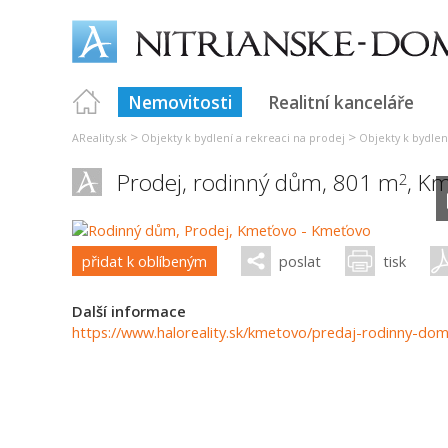
Nemovitosti
Realitní kanceláře
>
>
AReality.sk
Objekty k bydlení a rekreaci na prodej
Objekty k bydlen
Prodej, rodinný dům, 801 m
,
Km
2
přidat k oblíbeným
poslat
tisk
Další informace