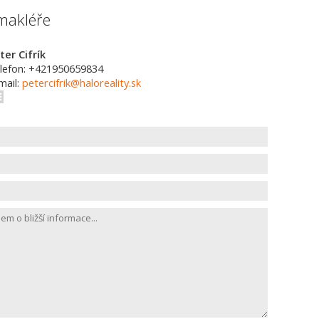
makléře
ter Cifrík
lefon: +421950659834
mail:
petercifrik@haloreality.sk