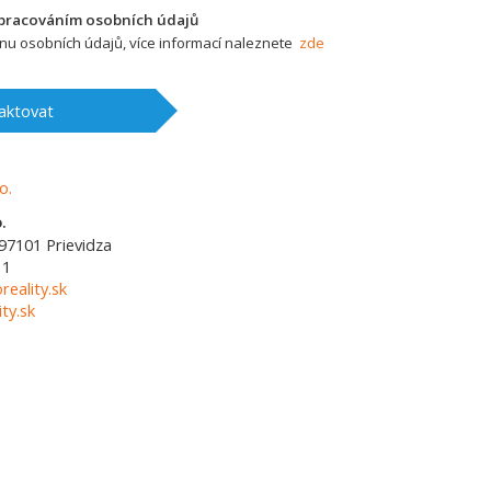
zpracováním osobních údajů
u osobních údajů, více informací naleznete
zde
aktovat
.
97101
Prievidza
11
reality.sk
ty.sk