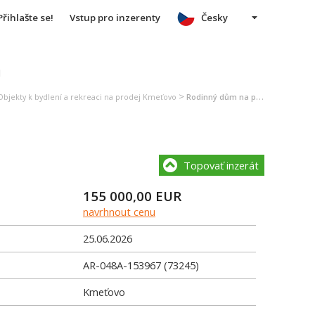
Přihlašte se!
Vstup pro inzerenty
Česky
u
>
Objekty k bydlení a rekreaci na prodej Kmeťovo
Rodinný dům na prodej Kmeťovo
Topovať inzerát
155 000,00
EUR
navrhnout cenu
25.06.2026
AR-048A-153967 (73245)
Kmeťovo