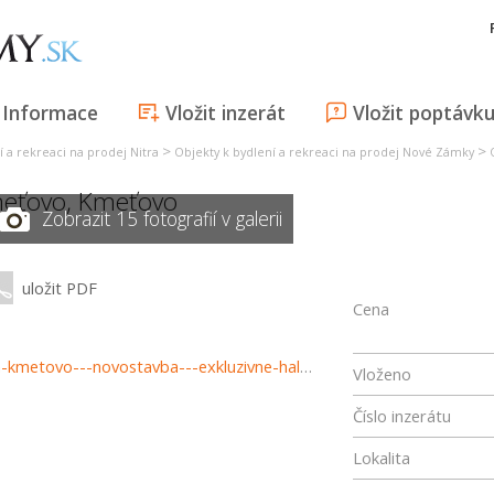
Informace
Vložit inzerát
Vložit poptávk
>
>
í a rekreaci na prodej Nitra
Objekty k bydlení a rekreaci na prodej Nové Zámky
eťovo
,
Kmeťovo
Zobrazit 15 fotografií v galerii
uložit PDF
Cena
https://www.haloreality.sk/kmetovo/predaj-rodinny-dom-kmetovo---novostavba---exkluzivne-halo-reality/73245
Vloženo
Číslo inzerátu
Lokalita