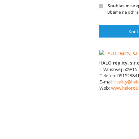
Souhlasím se 
Dbáme na ochran
Kont
HALO reality, s.r.o
T.Vansovej 509/15
Telefon:
09152384
E-mail:
reality@halo
Web:
www.haloreali