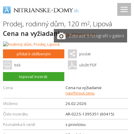
Prodej, rodinný dům, 120 m
,
Lipová
2
Cena na vyžiadanie
navrhnout cenu
Zobrazit 9 fotografií v galerii
přidat k oblíbeným
poslat
tisk
uložit PDF
topovať inzerát
Cena
Cena na vyžiadanie
navrhnout cenu
Vloženo
26.02.2026
Číslo inzerátu
AR-022S-1395351 (60415)
Poznámka k ceně
s províziou