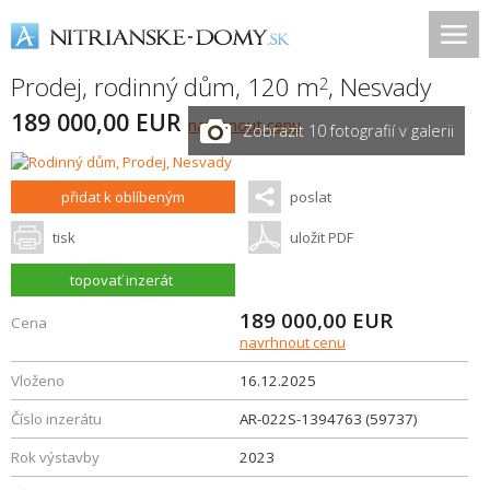
Prodej, rodinný dům, 120 m
,
Nesvady
2
189 000,00 EUR
navrhnout cenu
Zobrazit 10 fotografií v galerii
přidat k oblíbeným
poslat
tisk
uložit PDF
topovať inzerát
189 000,00
EUR
Cena
navrhnout cenu
Vloženo
16.12.2025
Číslo inzerátu
AR-022S-1394763 (59737)
Rok výstavby
2023