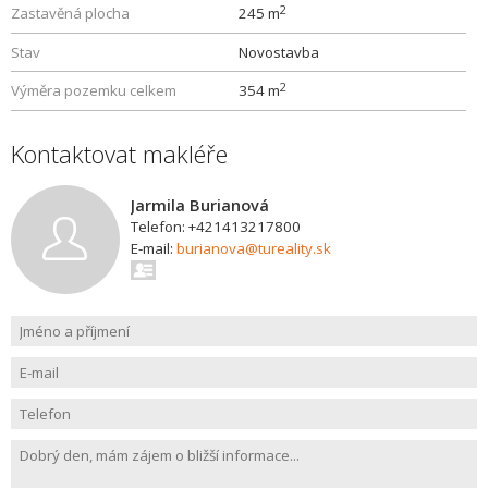
2
Zastavěná plocha
245 m
Stav
Novostavba
2
Výměra pozemku celkem
354 m
Kontaktovat makléře
Jarmila Burianová
Telefon: +421413217800
E-mail:
burianova@tureality.sk