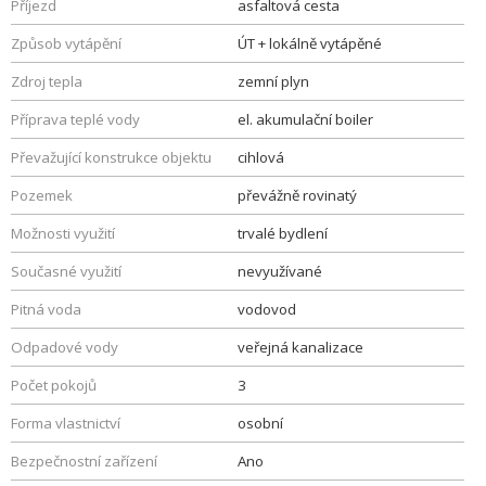
Příjezd
asfaltová cesta
Způsob vytápění
ÚT + lokálně vytápěné
Zdroj tepla
zemní plyn
Příprava teplé vody
el. akumulační boiler
Převažující konstrukce objektu
cihlová
Pozemek
převážně rovinatý
Možnosti využití
trvalé bydlení
Současné využití
nevyužívané
Pitná voda
vodovod
Odpadové vody
veřejná kanalizace
Počet pokojů
3
Forma vlastnictví
osobní
Bezpečnostní zařízení
Ano