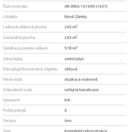
Číslo inzerátu
AR-0RE6-101699 (1437)
Lokalita
Nové Zámky
2
Celková užitková plocha
245 m
2
Zastavěná plocha
245 m
2
Výměra pozemku celkem
578 m
Zdroj tepla
zemní plyn
Převažující konstrukce objektu
cihlová
Pitná voda
studna a vodovod
Odpadové vody
veřejná kanalizace
Vybavení
krb
Počet pokojů
6
Terasa
Ano
Stav
Kompletní rekonstrukce