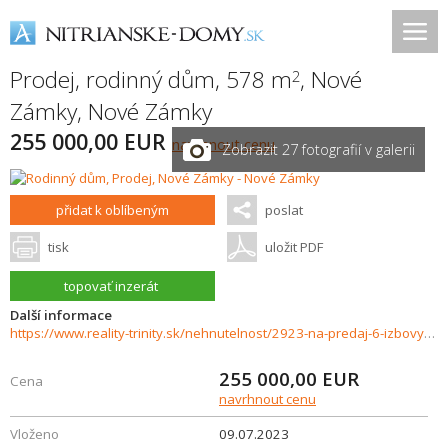
Prodej, rodinný dům, 578 m
,
Nové
2
Zámky
,
Nové Zámky
255 000,00 EUR
navrhnout cenu
Zobrazit 27 fotografií v galerii
přidat k oblíbeným
poslat
tisk
uložit PDF
topovať inzerát
Další informace
https://www.reality-trinity.sk/nehnutelnost/2923-na-predaj-6-izbovy-priestranny-dvojpodlazny-rodinny-dom-v-novych-zamkoch
255 000,00
EUR
Cena
navrhnout cenu
Vloženo
09.07.2023