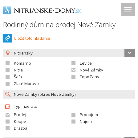
Rodinný dům na prodej Nové Zámky
Uložiť toto hladanie
Nitriansky
Komárno
Levice
Nitra
Nové Zámky
Šaľa
Topoľčany
Zlaté Moravce
Typ inzerátu
Prodej
Pronájem
Koupě
Nájem
Dražba