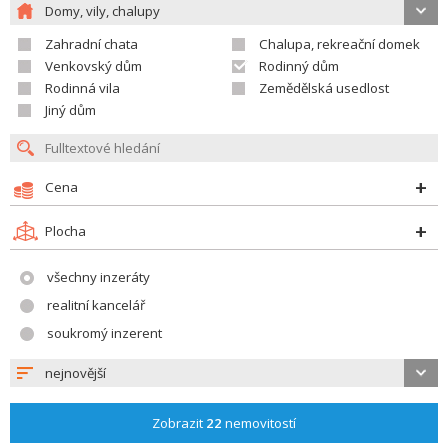
Domy, vily, chalupy
Zahradní chata
Chalupa, rekreační domek
Venkovský dům
Rodinný dům
Rodinná vila
Zemědělská usedlost
Jiný dům
Cena
Plocha
všechny inzeráty
realitní kancelář
soukromý inzerent
nejnovější
Zobrazit
22
nemovitostí