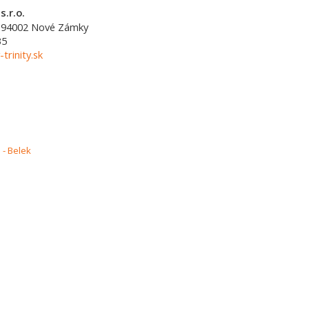
s.r.o.
94002
Nové Zámky
35
-trinity.sk