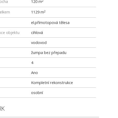
locha
120 m
2
elkem
1129 m
2
el.přímotopová tělesa
kce objektu
cihlová
vodovod
žumpa bez přepadu
4
Ano
Kompletní rekonstrukce
osobní
RK