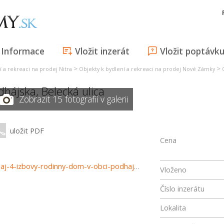
Informace
Vložit inzerát
Vložit poptávk
>
>
í a rekreaci na prodej Nitra
Objekty k bydlení a rekreaci na prodej Nové Zámky
dhájska
,
Belecká ulica
Zobrazit 15 fotografií v galerii
uložit PDF
Cena
https://www.reality-trinity.sk/nehnutelnost/2944-na-predaj-4-izbovy-rodinny-dom-v-obci-podhajska-3d-prehliadka
Vloženo
Číslo inzerátu
Lokalita