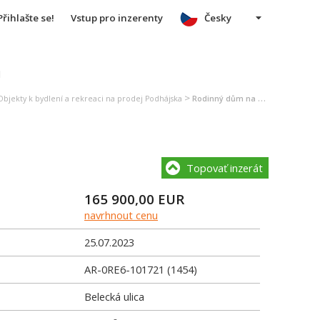
Přihlašte se!
Vstup pro inzerenty
Česky
u
>
Objekty k bydlení a rekreaci na prodej Podhájska
Rodinný dům na prodej Podhájska
Topovať inzerát
165 900,00
EUR
navrhnout cenu
25.07.2023
AR-0RE6-101721 (1454)
Belecká ulica