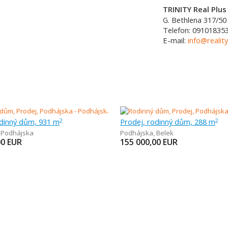
TRINITY Real Plus 
G. Bethlena 317/50
Telefon:
09101835
E-mail:
info@reality
odinný dům, 931 m
Prodej, rodinný dům, 288 m
2
2
,
Podhájska
Podhájska
,
Belek
00
EUR
155 000,00
EUR