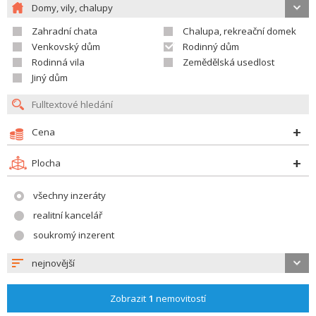
Domy, vily, chalupy
Zahradní chata
Chalupa, rekreační domek
Venkovský dům
Rodinný dům
Rodinná vila
Zemědělská usedlost
Jiný dům
Cena
Plocha
všechny inzeráty
realitní kancelář
soukromý inzerent
nejnovější
Zobrazit
1
nemovitostí