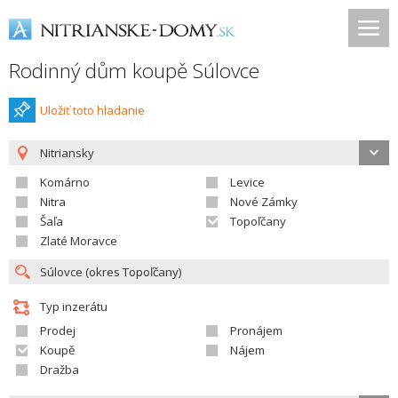
Rodinný dům koupě Súlovce
Uložiť toto hladanie
Nitriansky
Komárno
Levice
Nitra
Nové Zámky
Šaľa
Topoľčany
Zlaté Moravce
Typ inzerátu
Prodej
Pronájem
Koupě
Nájem
Dražba