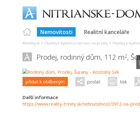
Nemovitosti
Realitní kanceláře
>
>
AReality.sk
Objekty k bydlení a rekreaci na prodej
Objekty k bydlen
Prodej, rodinný dům, 112 m
,
Šu
2
přidat k oblíbeným
poslat
tisk
Další informace