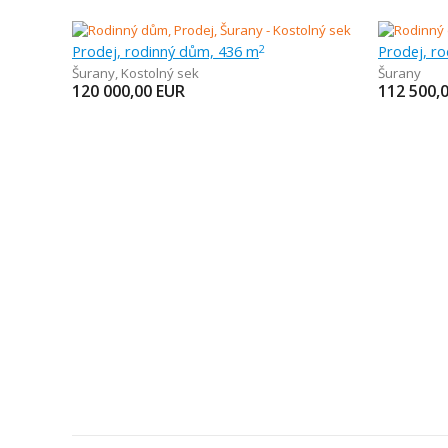
Prodej, rodinný dům, 436 m
Prodej, r
2
Šurany
,
Kostolný sek
Šurany
120 000,00
EUR
112 500,