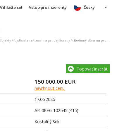
Přihlašte se!
Vstup pro inzerenty
Česky
u
>
Objekty k bydlení a rekreaci na prodej Šurany
Rodinný dům na prodej Šurany
Topovať inzerát
150 000,00
EUR
navrhnout cenu
17.06.2025
AR-0RE6-102545 (415)
Kostolný Sek