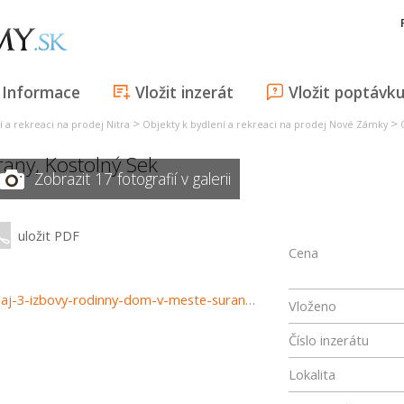
Informace
Vložit inzerát
Vložit poptávk
>
>
í a rekreaci na prodej Nitra
Objekty k bydlení a rekreaci na prodej Nové Zámky
rany
,
Kostolný Sek
Zobrazit 17 fotografií v galerii
uložit PDF
Cena
https://www.reality-trinity.sk/nehnutelnost/3912-na-predaj-3-izbovy-rodinny-dom-v-meste-surany-kostolny-sek-znizena-cena
Vloženo
Číslo inzerátu
Lokalita