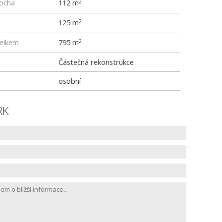
locha
112 m
2
125 m
2
elkem
795 m
2
Částečná rekonstrukce
osobní
RK