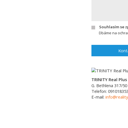
Souhlasím se 
Dbáme na ochran
Kont
TRINITY Real Plus 
G. Bethlena 317/50
Telefon:
09101835
E-mail:
info@reality