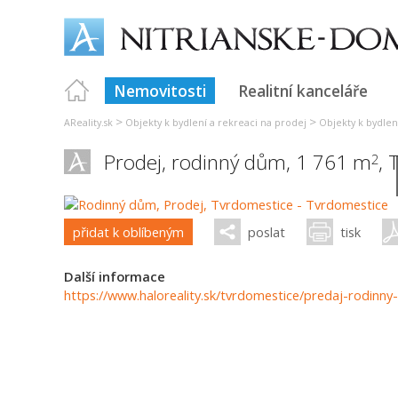
Nemovitosti
Realitní kanceláře
>
>
AReality.sk
Objekty k bydlení a rekreaci na prodej
Objekty k bydlen
Prodej, rodinný dům, 1 761 m
,
2
přidat k oblíbeným
poslat
tisk
Další informace