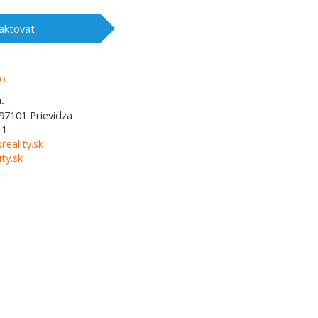
aktovat
.
97101
Prievidza
11
reality.sk
ty.sk