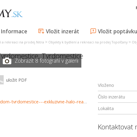
Informace
Vložit inzerát
Vložit poptávk
>
>
í a rekreaci na prodej Nitra
Objekty k bydlení a rekreaci na prodej Topoľčany
Obj
Tvrdomestice
,
Tvrdomestice
Zobrazit 8 fotografií v galerii
uložit PDF
Vloženo
Číslo inzerátu
https://www.haloreality.sk/tvrdomestice/predaj-rodinny-dom-tvrdomestice---exkluzivne-halo-reality/72058
Lokalita
Kontaktovat 