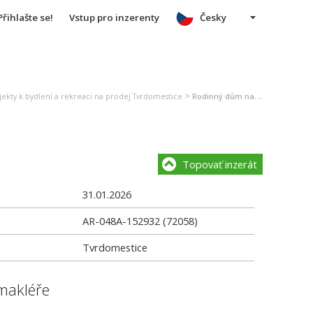
Přihlašte se!
Vstup pro inzerenty
Česky
u
>
ekty k bydlení a rekreaci na prodej Tvrdomestice
Rodinný dům na prodej Tvrdomestice
Topovať inzerát
31.01.2026
AR-048A-152932 (72058)
Tvrdomestice
makléře