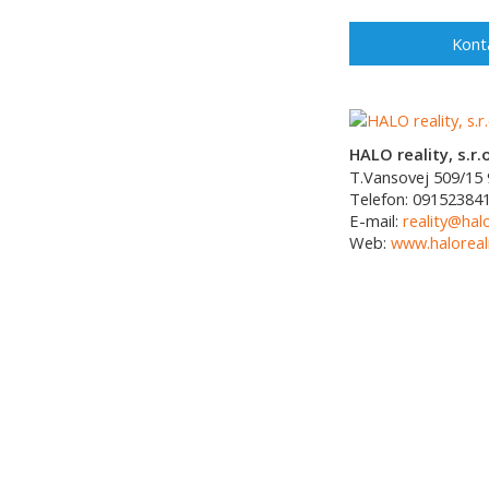
Kont
HALO reality, s.r.o
T.Vansovej 509/15
Telefon:
09152384
E-mail:
reality@halo
Web:
www.haloreali