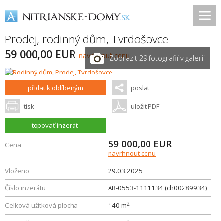
Prodej, rodinný dům,
Tvrdošovce
59 000,00 EUR
navrhnout cenu
Zobrazit 29 fotografií v galerii
přidat k oblíbeným
poslat
tisk
uložit PDF
topovať inzerát
59 000,00
EUR
Cena
navrhnout cenu
Vloženo
29.03.2025
Číslo inzerátu
AR-0553-1111134 (ch00289934)
2
Celková užitková plocha
140 m