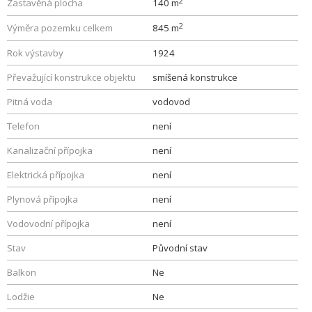
2
Zastavěná plocha
140 m
2
Výměra pozemku celkem
845 m
Rok výstavby
1924
Převažující konstrukce objektu
smíšená konstrukce
Pitná voda
vodovod
Telefon
není
Kanalizační přípojka
není
Elektrická přípojka
není
Plynová přípojka
není
Vodovodní přípojka
není
Stav
Původní stav
Balkon
Ne
Lodžie
Ne