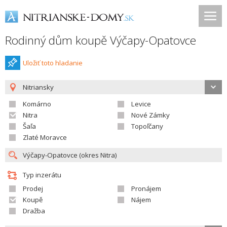
Rodinný dům koupě Výčapy-Opatovce
Uložiť toto hladanie
Nitriansky
Komárno
Levice
Nitra
Nové Zámky
Šaľa
Topoľčany
Zlaté Moravce
Typ inzerátu
Prodej
Pronájem
Koupě
Nájem
Dražba