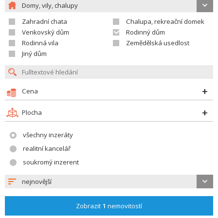
Domy, vily, chalupy
Zahradní chata
Chalupa, rekreační domek
Venkovský dům
Rodinný dům
Rodinná vila
Zemědělská usedlost
Jiný dům
Cena
Plocha
všechny inzeráty
realitní kancelář
soukromý inzerent
nejnovější
Zobrazit
1
nemovitostí