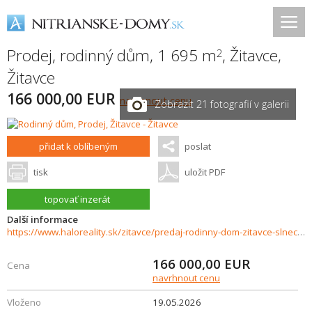
Prodej, rodinný dům, 1 695 m
,
Žitavce
,
2
Žitavce
166 000,00 EUR
navrhnout cenu
Zobrazit 21 fotografií v galerii
přidat k oblíbeným
poslat
tisk
uložit PDF
topovať inzerát
Další informace
https://www.haloreality.sk/zitavce/predaj-rodinny-dom-zitavce-slnecny-a-priestranny---novostavba---znizena-cena---exkluzivne-halo-reality/73022
166 000,00
EUR
Cena
navrhnout cenu
Vloženo
19.05.2026