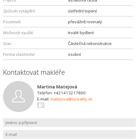
Příjezd
asfaltová cesta
Způsob vytápění
ústřední topení
Pozemek
převážně rovinatý
Možnosti využití
trvalé bydlení
Stav
Částečná rekonstrukce
Forma vlastnictví
osobní
Kontaktovat makléře
Martina Matejová
Telefon: +421413217800
E-mail:
matejova@tureality.sk