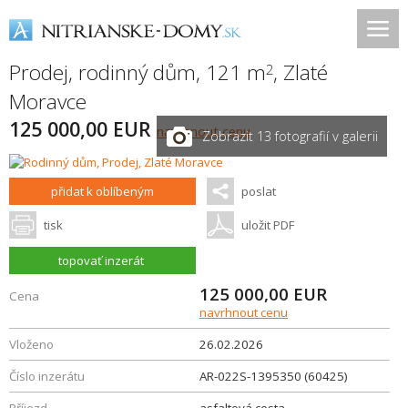
Prodej, rodinný dům, 121 m
,
Zlaté
2
Moravce
125 000,00 EUR
navrhnout cenu
Zobrazit 13 fotografií v galerii
přidat k oblíbeným
poslat
tisk
uložit PDF
topovať inzerát
125 000,00
EUR
Cena
navrhnout cenu
Vloženo
26.02.2026
Číslo inzerátu
AR-022S-1395350 (60425)