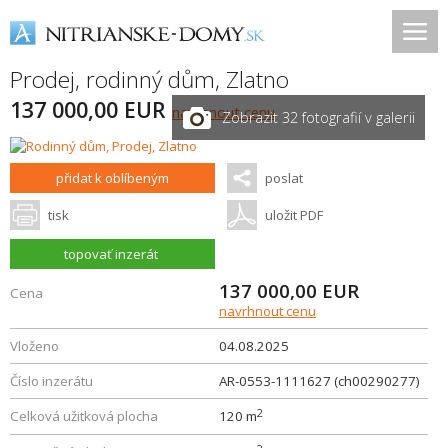
Prodej, rodinný dům,
Zlatno
137 000,00 EUR
navrhnout cenu
Zobrazit 32 fotografií v galerii
přidat k oblíbeným
poslat
tisk
uložit PDF
topovať inzerát
137 000,00
EUR
Cena
navrhnout cenu
Vloženo
04.08.2025
Číslo inzerátu
AR-0553-1111627 (ch00290277)
2
Celková užitková plocha
120 m