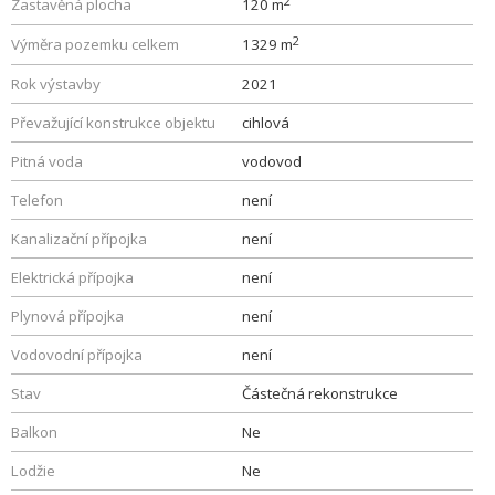
2
Zastavěná plocha
120 m
2
Výměra pozemku celkem
1329 m
Rok výstavby
2021
Převažující konstrukce objektu
cihlová
Pitná voda
vodovod
Telefon
není
Kanalizační přípojka
není
Elektrická přípojka
není
Plynová přípojka
není
Vodovodní přípojka
není
Stav
Částečná rekonstrukce
Balkon
Ne
Lodžie
Ne