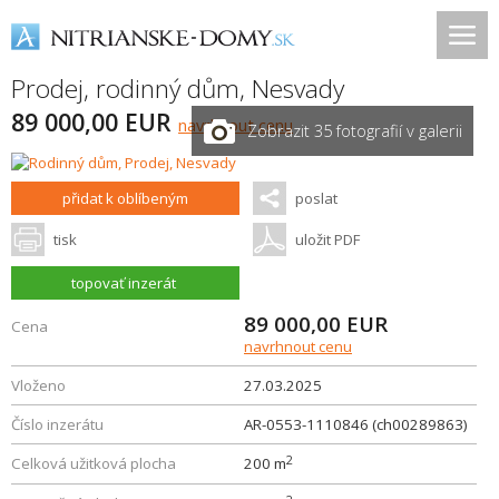
Prodej, rodinný dům,
Nesvady
89 000,00 EUR
navrhnout cenu
Zobrazit 35 fotografií v galerii
přidat k oblíbeným
poslat
tisk
uložit PDF
topovať inzerát
89 000,00
EUR
Cena
navrhnout cenu
Vloženo
27.03.2025
Číslo inzerátu
AR-0553-1110846 (ch00289863)
2
Celková užitková plocha
200 m