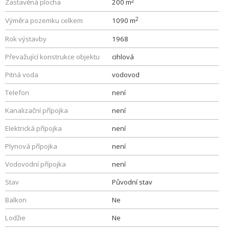
2
Zastavěná plocha
200 m
2
Výměra pozemku celkem
1090 m
Rok výstavby
1968
Převažující konstrukce objektu
cihlová
Pitná voda
vodovod
Telefon
není
Kanalizační přípojka
není
Elektrická přípojka
není
Plynová přípojka
není
Vodovodní přípojka
není
Stav
Původní stav
Balkon
Ne
Lodžie
Ne