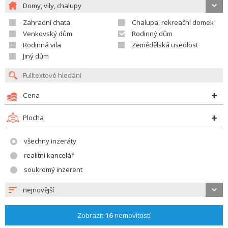
Domy, vily, chalupy
Zahradní chata
Chalupa, rekreační domek
Venkovský dům
Rodinný dům
Rodinná vila
Zemědělská usedlost
Jiný dům
Cena
Plocha
všechny inzeráty
realitní kancelář
soukromý inzerent
nejnovější
Zobrazit
16
nemovitostí