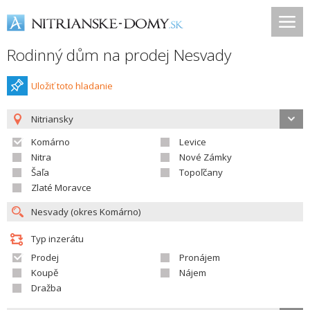
Rodinný dům na prodej Nesvady
Uložiť toto hladanie
Nitriansky
Komárno
Levice
Nitra
Nové Zámky
Šaľa
Topoľčany
Zlaté Moravce
Typ inzerátu
Prodej
Pronájem
Koupě
Nájem
Dražba